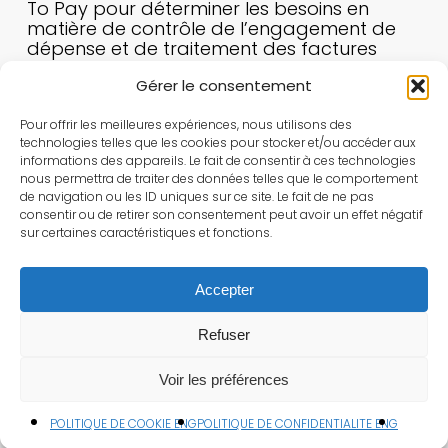
To Pay pour déterminer les besoins en
matière de contrôle de l’engagement de
dépense et de traitement des factures
fournisseur notamment dans la pespective
Gérer le consentement
de la législation 2024 sur le e-invoicing et le
e-reporting
Pour offrir les meilleures expériences, nous utilisons des
L’élaboration d’un cahier des charges
technologies telles que les cookies pour stocker et/ou accéder aux
informations des appareils. Le fait de consentir à ces technologies
fonctionnelles et l’administration d’un appel
nous permettra de traiter des données telles que le comportement
d’offre
de navigation ou les ID uniques sur ce site. Le fait de ne pas
consentir ou de retirer son consentement peut avoir un effet négatif
La direction de projet et l’assistance à
sur certaines caractéristiques et fonctions.
maîtrise d’ouvrage dans le cadre de la
conception, de la recette puis du
déploiement de la solution
Accepter
Le change management dans le cadre de
Refuser
la transformation des fonctions clientes de
la solution
Voir les préférences
POLITIQUE DE COOKIE ENG
POLITIQUE DE CONFIDENTIALITE ENG