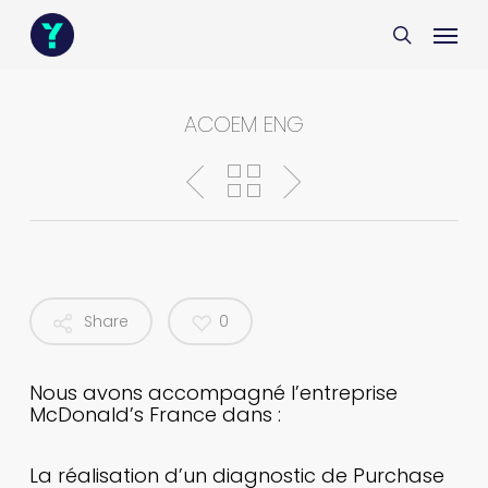
Skip
Menu
Menu
to
search
main
content
ACOEM ENG
Share
0
Nous avons accompagné l’entreprise
McDonald’s France dans :
La réalisation d’un diagnostic de Purchase