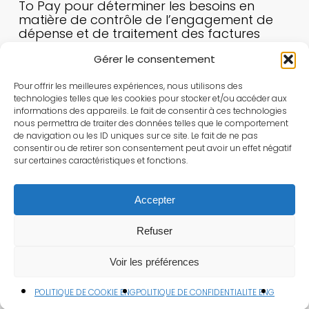
To Pay pour déterminer les besoins en
matière de contrôle de l’engagement de
dépense et de traitement des factures
fournisseur notamment dans la pespective
Gérer le consentement
de la législation 2024 sur le e-invoicing et le
e-reporting
Pour offrir les meilleures expériences, nous utilisons des
L’élaboration d’un cahier des charges
technologies telles que les cookies pour stocker et/ou accéder aux
informations des appareils. Le fait de consentir à ces technologies
fonctionnelles et l’administration d’un appel
nous permettra de traiter des données telles que le comportement
d’offre
de navigation ou les ID uniques sur ce site. Le fait de ne pas
consentir ou de retirer son consentement peut avoir un effet négatif
La direction de projet et l’assistance à
sur certaines caractéristiques et fonctions.
maîtrise d’ouvrage dans le cadre de la
conception, de la recette puis du
déploiement de la solution
Accepter
Le change management dans le cadre de
Refuser
la transformation des fonctions clientes de
la solution
Voir les préférences
POLITIQUE DE COOKIE ENG
POLITIQUE DE CONFIDENTIALITE ENG