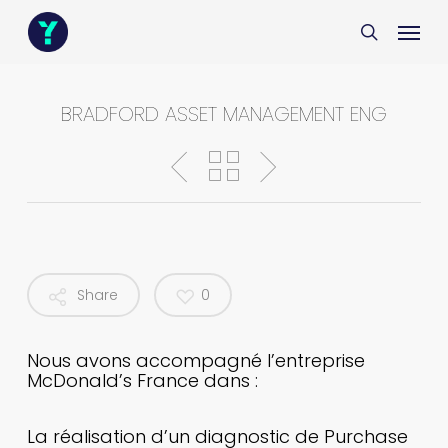
Skip
Menu
Menu
to
search
main
content
BRADFORD ASSET MANAGEMENT ENG
Share
0
Nous avons accompagné l’entreprise
McDonald’s France dans :
La réalisation d’un diagnostic de Purchase