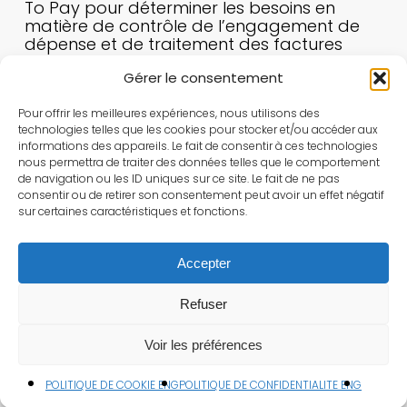
To Pay pour déterminer les besoins en
matière de contrôle de l’engagement de
dépense et de traitement des factures
fournisseur notamment dans la pespective
Gérer le consentement
de la législation 2024 sur le e-invoicing et le
e-reporting
Pour offrir les meilleures expériences, nous utilisons des
L’élaboration d’un cahier des charges
technologies telles que les cookies pour stocker et/ou accéder aux
informations des appareils. Le fait de consentir à ces technologies
fonctionnelles et l’administration d’un appel
nous permettra de traiter des données telles que le comportement
d’offre
de navigation ou les ID uniques sur ce site. Le fait de ne pas
consentir ou de retirer son consentement peut avoir un effet négatif
La direction de projet et l’assistance à
sur certaines caractéristiques et fonctions.
maîtrise d’ouvrage dans le cadre de la
conception, de la recette puis du
déploiement de la solution
Accepter
Le change management dans le cadre de
Refuser
la transformation des fonctions clientes de
la solution
Voir les préférences
POLITIQUE DE COOKIE ENG
POLITIQUE DE CONFIDENTIALITE ENG