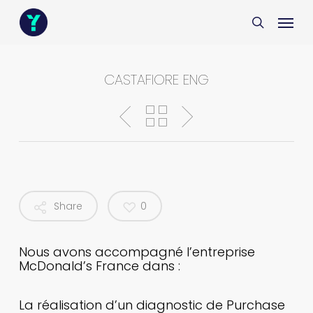
Skip
Menu
Menu
to
search
main
content
CASTAFIORE ENG
Share
0
Nous avons accompagné l’entreprise
McDonald’s France dans :
La réalisation d’un diagnostic de Purchase