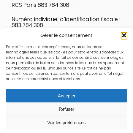
RCS Paris 883 784 308
Numéro individuel d’identification fiscale :
883 784 308
Gérer le consentement
Directeur de publication
Cyrille Breucq, Président.
Pour offrir les meilleures expériences, nous utilisons des
technologies telles que les cookies pour stocker et/ou accéder aux
informations des appareils. Le fait de consentir à ces technologies
Hébergement du site web
nous permettra de traiter des données telles que le comportement
de navigation ou les ID uniques sur ce site. Le fait de ne pas
OVH
consentir ou de retirer son consentement peut avoir un effet négatif
2 rue Kellermann
sur certaines caractéristiques et fonctions.
PO BOX 80157
France 59053 Roubaix Cedex 1
Accepter
En complément des présentes mentions
légales, vous pouvez consulter nos
Refuser
mentions relatives à l’utilisation des
cookies en cliquant
ici
ainsi que nos
Voir les préférences
mentions relatives à l’utilisation des
données personnelles en cliquant
ici
.